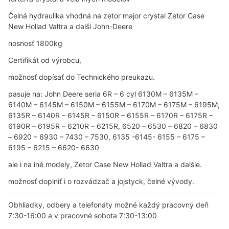
Čelná hydraulika vhodná na zetor major crystal Zetor Case
New Hollad Valtra a dalši John-Deere
nosnosť 1800kg
Certifikát od výrobcu,
možnosť dopísať do Technického preukazu.
pasuje na: John Deere seria 6R – 6 cyl 6130M – 6135M –
6140M – 6145M – 6150M – 6155M – 6170M – 6175M – 6195M,
6135R – 6140R – 6145R – 6150R – 6155R – 6170R – 6175R –
6190R – 6195R – 6210R – 6215R, 6520 – 6530 – 6820 – 6830
– 6920 – 6930 – 7430 – 7530, 6135 -6145- 6155 – 6175 –
6195 – 6215 – 6620- 6630
ale i na iné modely, Zetor Case New Hollad Valtra a dalšie.
možnosť doplniť i o rozvádzač a jojstyck, čelné vývody.
Obhliadky, odbery a telefonáty možné každý pracovný deň
7:30-16:00 a v pracovné sobota 7:30-13:00