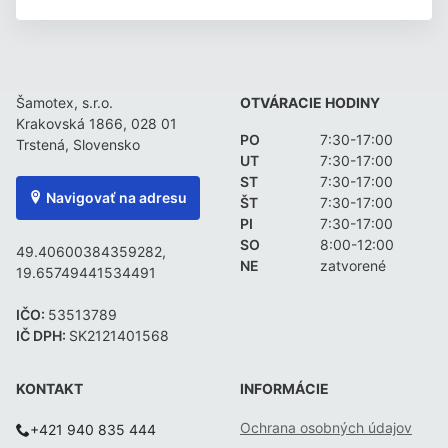
Šamotex, s.r.o.
OTVÁRACIE HODINY
Krakovská 1866, 028 01
PO
7:30-17:00
Trstená, Slovensko
UT
7:30-17:00
ST
7:30-17:00
Navigovať na adresu
ŠT
7:30-17:00
PI
7:30-17:00
SO
8:00-12:00
49.40600384359282,
NE
zatvorené
19.65749441534491
IČO:
53513789
IČ DPH:
SK2121401568
KONTAKT
INFORMÁCIE
Ochrana osobných údajov
+421 940 835 444