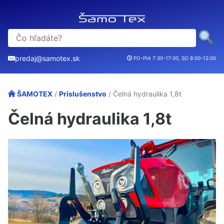
predaj@samotex.sk
PO-PIA 7:30-17:00, SO 8:00-12:00
ŠAMOTEX
/
Príslušenstvo
/ Čelná hydraulika 1,8t
Čelná hydraulika 1,8t