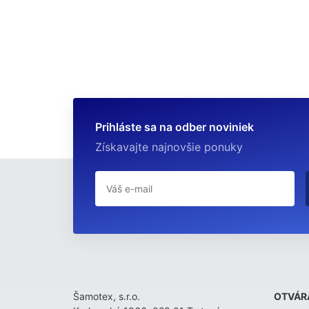
, odporucam
Prihláste sa na odber noviniek
Získavajte najnovšie ponuky
Šamotex, s.r.o.
OTVÁR