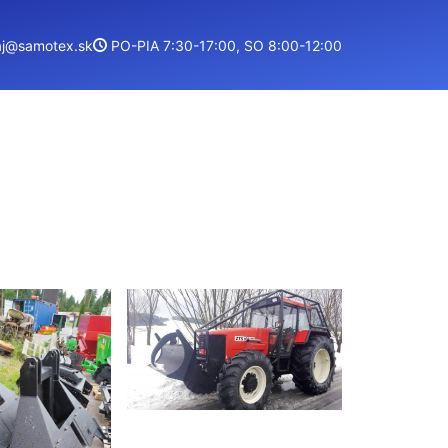
aj@samotex.sk
PO-PIA 7:30-17:00, SO 8:00-12:00