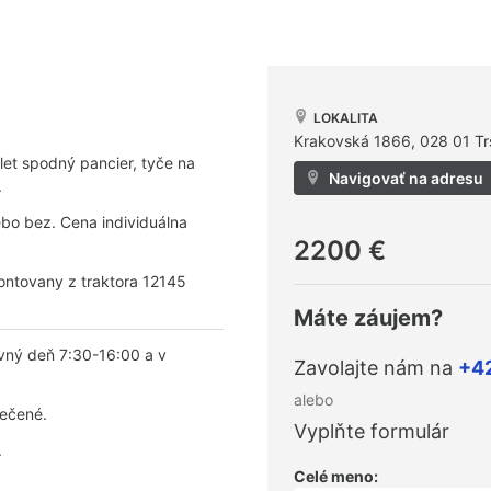
LOKALITA
Krakovská 1866, 028 01 Tr
et spodný pancier, tyče na
Navigovať na adresu
.
bo bez. Cena individuálna
2200 €
ontovany z traktora 12145
Máte záujem?
vný deň 7:30-16:00 a v
Zavolajte nám na
+4
alebo
pečené.
Vyplňte formulár
.
Celé meno: