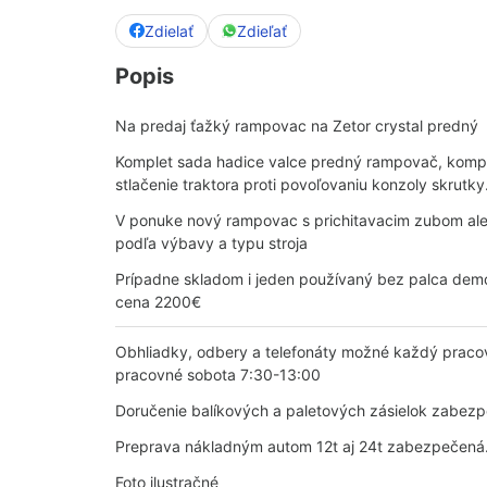
Zdielať
Zdieľať
Popis
Na predaj ťažký rampovac na Zetor crystal predný
Komplet sada hadice valce predný rampovač, kompl
stlačenie traktora proti povoľovaniu konzoly skrutky
V ponuke nový rampovac s prichitavacim zubom ale
podľa výbavy a typu stroja
Prípadne skladom i jeden používaný bez palca dem
cena 2200€
Obhliadky, odbery a telefonáty možné každý praco
pracovné sobota 7:30-13:00
Doručenie balíkových a paletových zásielok zabez
Preprava nákladným autom 12t aj 24t zabezpečená
Foto ilustračné