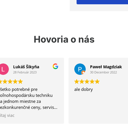
Hovoria o nás
Lukáš Šikyňa
Paweł Magdziak
28 Február 2023
30 December 2022
šetko potrebné pre
ale dobry
oľnohospodársku techniku
a jednom miestne za
ezkonkurenčné ceny, servis
redajňa a ochota, jeden z
ítaj viac
ála čo ide na kvalitu a nie na
vantitu.