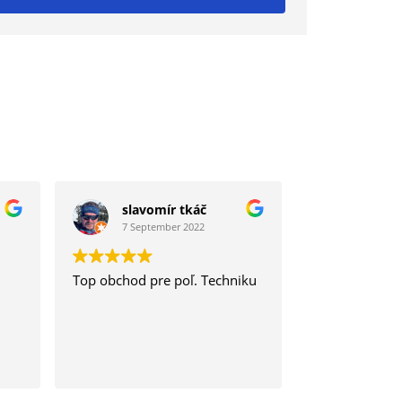
slavomír tkáč
7 September 2022
Top obchod pre poľ. Techniku