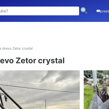
pred
 drevo Zetor crystal
evo Zetor crystal