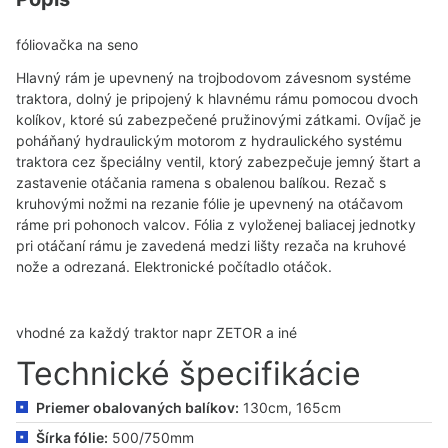
fóliovačka na seno
Hlavný rám je upevnený na trojbodovom závesnom systéme
traktora, dolný je pripojený k hlavnému rámu pomocou dvoch
kolíkov, ktoré sú zabezpečené pružinovými zátkami. Ovíjač je
poháňaný hydraulickým motorom z hydraulického systému
traktora cez špeciálny ventil, ktorý zabezpečuje jemný štart a
zastavenie otáčania ramena s obalenou balíkou. Rezač s
kruhovými nožmi na rezanie fólie je upevnený na otáčavom
ráme pri pohonoch valcov. Fólia z vyloženej baliacej jednotky
pri otáčaní rámu je zavedená medzi lišty rezača na kruhové
nože a odrezaná. Elektronické počítadlo otáčok.
vhodné za každý traktor napr ZETOR a iné
Technické špecifikácie
Priemer obalovaných balíkov:
130cm, 165cm
Šírka fólie:
500/750mm