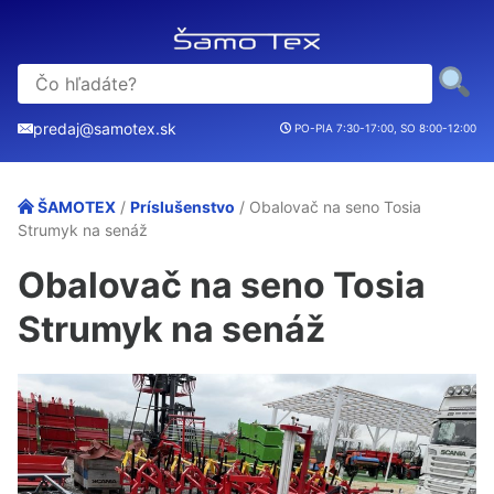
predaj@samotex.sk
PO-PIA 7:30-17:00, SO 8:00-12:00
ŠAMOTEX
/
Príslušenstvo
/ Obalovač na seno Tosia
Strumyk na senáž
Obalovač na seno Tosia
Strumyk na senáž