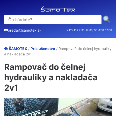
predaj@samotex.sk
PO-PIA 7:30-17:00, SO 8:00-12:00
ŠAMOTEX
/
Príslušenstvo
/ Rampovač do čelnej hydrauliky
a nakladača 2v1
Rampovač do čelnej
hydrauliky a nakladača
2v1