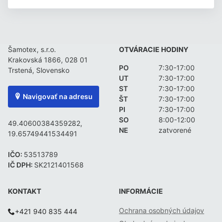
Šamotex, s.r.o.
OTVÁRACIE HODINY
Krakovská 1866, 028 01
PO
7:30-17:00
Trstená, Slovensko
UT
7:30-17:00
ST
7:30-17:00
Navigovať na adresu
ŠT
7:30-17:00
PI
7:30-17:00
SO
8:00-12:00
49.40600384359282,
NE
zatvorené
19.65749441534491
IČO:
53513789
IČ DPH:
SK2121401568
KONTAKT
INFORMÁCIE
Ochrana osobných údajov
+421 940 835 444