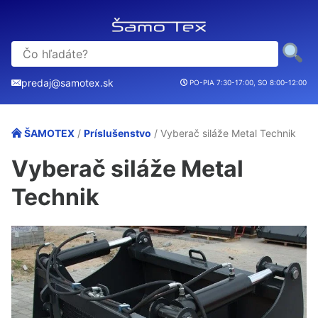
predaj@samotex.sk
PO-PIA 7:30-17:00, SO 8:00-12:00
ŠAMOTEX
/
Príslušenstvo
/ Vyberač siláže Metal Technik
Vyberač siláže Metal
Technik