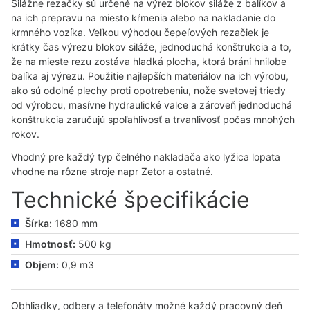
Silážne rezačky sú určené na výrez blokov siláže z balíkov a
na ich prepravu na miesto kŕmenia alebo na nakladanie do
krmného vozíka. Veľkou výhodou čepeľových rezačiek je
krátky čas výrezu blokov siláže, jednoduchá konštrukcia a to,
že na mieste rezu zostáva hladká plocha, ktorá bráni hnilobe
balíka aj výrezu. Použitie najlepších materiálov na ich výrobu,
ako sú odolné plechy proti opotrebeniu, nože svetovej triedy
od výrobcu, masívne hydraulické valce a zároveň jednoduchá
konštrukcia zaručujú spoľahlivosť a trvanlivosť počas mnohých
rokov.
Vhodný pre každý typ čelného nakladača ako lyžica lopata
vhodne na rôzne stroje napr Zetor a ostatné.
Technické špecifikácie
Šírka:
1680 mm
Hmotnosť:
500 kg
Objem:
0,9 m3
Obhliadky, odbery a telefonáty možné každý pracovný deň