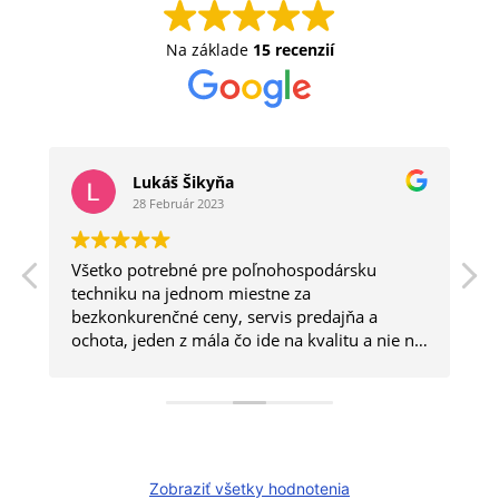
Na základe
15 recenzií
Lukáš Šikyňa
28 Február 2023
Všetko potrebné pre poľnohospodársku
a
techniku na jednom miestne za
bezkonkurenčné ceny, servis predajňa a
ochota, jeden z mála čo ide na kvalitu a nie na
kvantitu.
Zobraziť všetky hodnotenia