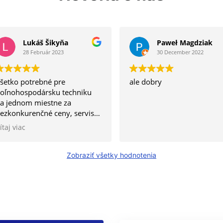
Lukáš Šikyňa
Paweł Magdziak
28 Február 2023
30 December 2022
šetko potrebné pre
ale dobry
oľnohospodársku techniku
a jednom miestne za
ezkonkurenčné ceny, servis
redajňa a ochota, jeden z
ítaj viac
ála čo ide na kvalitu a nie na
vantitu.
Zobraziť všetky hodnotenia