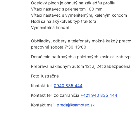
Oceľový plech je ohnutý na základňu profilu
Vŕtací nástavec s priemerom 100 mm
Vŕtací nástavec s vymeniteľným, kaleným koncom
Hodí sa na akýkoľvek typ traktora
Vymeniteľná hriadeľ
Obhliadky, odbery a telefonáty možné každý praco
pracovné sobota 7:30-13:00
Doručenie balíkových a paletových zásielok zabez
Preprava nákladným autom 12t aj 24t zabezpečená
Foto ilustračné
Kontakt tel.
0940 835 444
Kontakt tel. zo zahraničia
+421 940 835 444
Kontakt mail:
predaj@samotex.sk