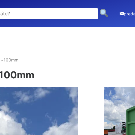
pred
ák ⌀100mm
 ⌀100mm