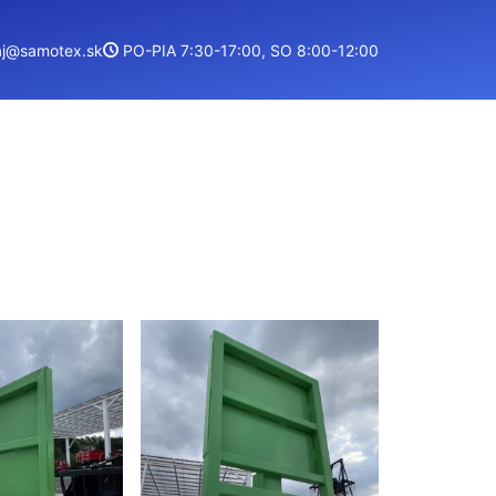
aj@samotex.sk
PO-PIA 7:30-17:00, SO 8:00-12:00