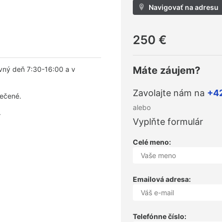
Navigovať na adresu
250 €
Máte záujem?
vný deň 7:30-16:00 a v
Zavolajte nám na
+4
pečené.
alebo
.
Vyplňte formulár
Celé meno:
Emailová adresa:
Telefónne číslo: