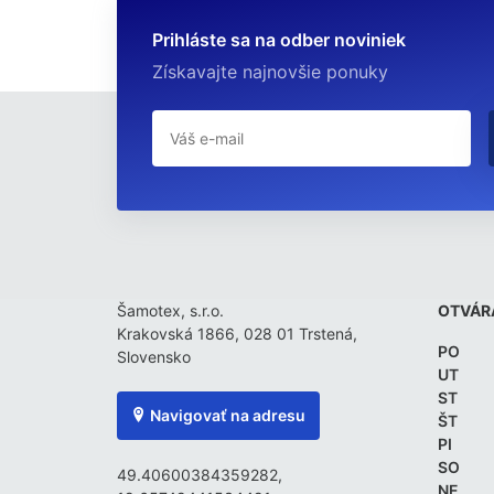
Prihláste sa na odber noviniek
Získavajte najnovšie ponuky
Šamotex, s.r.o.
OTVÁR
Krakovská 1866, 028 01 Trstená,
PO
Slovensko
UT
ST
Navigovať na adresu
ŠT
PI
SO
49.40600384359282,
NE