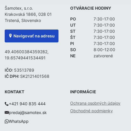
Šamotex, s.r.o.
OTVÁRACIE HODINY
Krakovská 1866, 028 01
PO
7:30-17:00
Trstená, Slovensko
UT
7:30-17:00
ST
7:30-17:00
Navigovať na adresu
ŠT
7:30-17:00
PI
7:30-17:00
SO
8:00-12:00
49.40600384359282,
NE
zatvorené
19.65749441534491
IČO:
53513789
IČ DPH:
SK2121401568
KONTAKT
INFORMÁCIE
Ochrana osobných údajov
+421 940 835 444
Obchodné podmienky
predaj@samotex.sk
WhatsApp