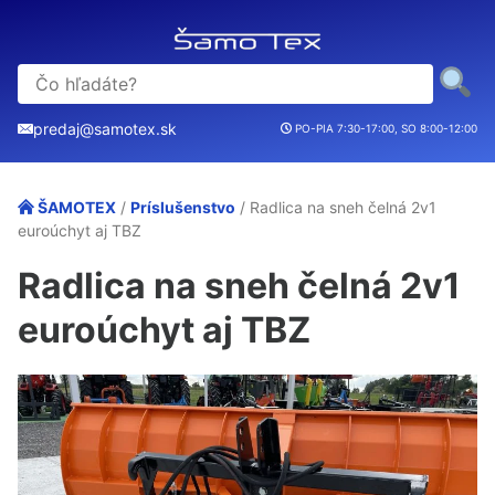
predaj@samotex.sk
PO-PIA 7:30-17:00, SO 8:00-12:00
ŠAMOTEX
/
Príslušenstvo
/ Radlica na sneh čelná 2v1
euroúchyt aj TBZ
Radlica na sneh čelná 2v1
euroúchyt aj TBZ