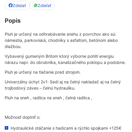
Zdielať
Zdieľať
Popis
Pluh je určený na odhrabávanie snehu z povrchov ako sú:
námestia, parkoviská, chodníky s asfaltom, betónom alebo
dlažbou.
Vybavený gumeným Britom ktorý výborne pohltí energiu
nárazu napr. do obrubníka, kanalizačného poklopu a podobne.
Pluh je určený na tlačenie pred strojom.
Univerzálny úchyt 2v1: Sedí aj na čelný nakladač aj na čelný
trojbodový záves – čelnú hydrauliku.
Pluh na sneh , radlica na sneh , čelná radlica ,
Možnosť doplniť o:
Hydraulické otáčanie s hadicami a rýchlo spojkami +125€