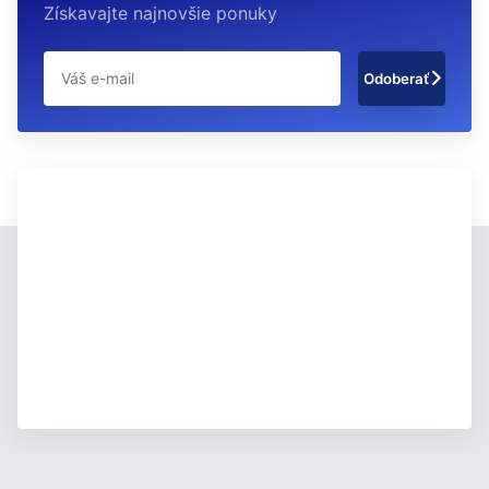
Získavajte najnovšie ponuky
Odoberať