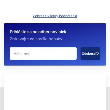
Zobraziť všetky hodnotenia
Prihláste sa na odber noviniek
Získavajte najnovšie ponuky
Odoberať