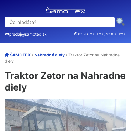
predaj@samotex.sk
PO-PIA 7:30-17:00, SO 8:00-12:00
ŠAMOTEX
/
Náhradné diely
/ Traktor Zetor na Nahradne
diely
Traktor Zetor na Nahradne
diely