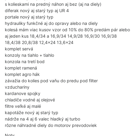
s kolieskami na predný náhon aj bez (aj na diely)
diferak nový aj starý typ aj UR 4
portale nový aj starý typ
hydrauliky funkčné aj do opravy alebo na diely
kolesá mám viac kusov vzor od 10% do 80% predám pár alebo
aj jeden kus 18,4/34 a 16,9/34 14,9/28 16,9/30 16,9/38
18,4/38 20,8/38 12,4×24 13,6×24
komplet servá
konzoly na tiahlo + tiahlo
konzola na tretí bod
komplet ramená
komplet agro hák
závažia do kolies pod vaňu do predu pod filter
vzduchariny
kardanove spojky
chladiče vodné aj olejové
filtre veľké aj malé
kapotáže nový aj starý typ
nádrže na 4 aj 6 valec hladký aj turbo
rôzne náhradné diely do motorov prevodoviek
Noty