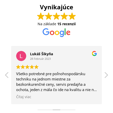
Vynikajúce
Na základe
15 recenzií
Lukáš Šikyňa
28 Február 2023
Všetko potrebné pre poľnohospodársku
a
techniku na jednom miestne za
bezkonkurenčné ceny, servis predajňa a
ochota, jeden z mála čo ide na kvalitu a nie na
kvantitu.
Čítaj viac