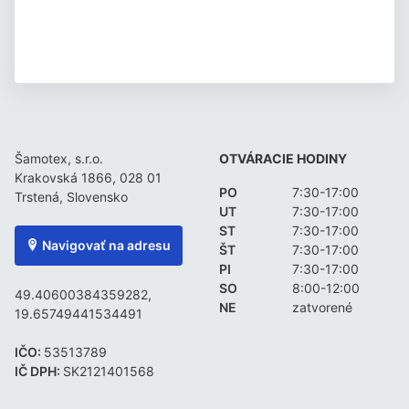
Šamotex, s.r.o.
OTVÁRACIE HODINY
Krakovská 1866, 028 01
PO
7:30-17:00
Trstená, Slovensko
UT
7:30-17:00
ST
7:30-17:00
Navigovať na adresu
ŠT
7:30-17:00
PI
7:30-17:00
SO
8:00-12:00
49.40600384359282,
NE
zatvorené
19.65749441534491
IČO:
53513789
IČ DPH:
SK2121401568