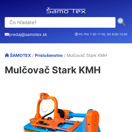
predaj@samotex.sk
PO-PIA 7:30-17:00, SO 8:00-12:00
ŠAMOTEX
/
Príslušenstvo
/ Mulčovač Stark KMH
Mulčovač Stark KMH