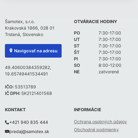
Šamotex, s.r.o.
OTVÁRACIE HODINY
Krakovská 1866, 028 01
PO
7:30-17:00
Trstená, Slovensko
UT
7:30-17:00
ST
7:30-17:00
Navigovať na adresu
ŠT
7:30-17:00
PI
7:30-17:00
SO
8:00-12:00
49.40600384359282,
NE
zatvorené
19.65749441534491
IČO:
53513789
IČ DPH:
SK2121401568
KONTAKT
INFORMÁCIE
Ochrana osobných údajov
+421 940 835 444
Obchodné podmienky
predaj@samotex.sk