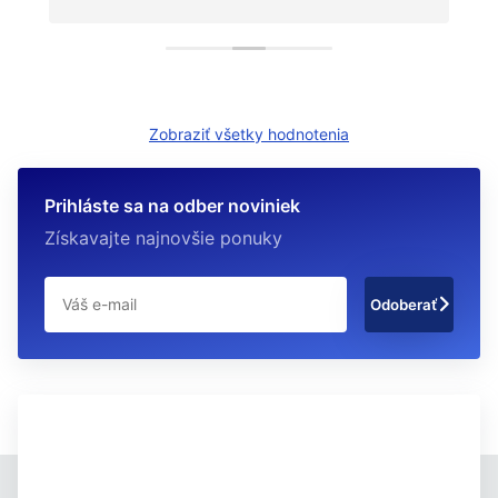
kvantitu.
Zobraziť všetky hodnotenia
Prihláste sa na odber noviniek
Získavajte najnovšie ponuky
Odoberať