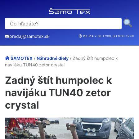
predaj@samotex.sk
PO-PIA 7:30-17:00, SO 8:00-12:00
ŠAMOTEX
/
Náhradné diely
/ Zadný štít humpolec k
navijáku TUN40 zetor crystal
Zadný štít humpolec k
navijáku TUN40 zetor
crystal