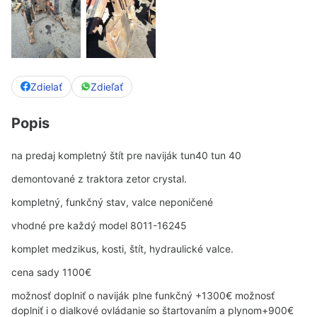
Zdielať
Zdieľať
Popis
na predaj kompletný štít pre naviják tun40 tun 40
demontované z traktora zetor crystal.
kompletný, funkčný stav, valce neponičené
vhodné pre každý model 8011-16245
komplet medzikus, kosti, štít, hydraulické valce.
cena sady 1100€
možnosť doplniť o naviják plne funkčný +1300€ možnosť
doplniť i o dialkové ovládanie so štartovaním a plynom+900€