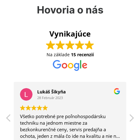
Hovoria o nás
Vynikajúce
Na základe
15 recenzií
Lukáš Šikyňa
28 Február 2023
Všetko potrebné pre poľnohospodársku
a
techniku na jednom miestne za
bezkonkurenčné ceny, servis predajňa a
ochota, jeden z mála čo ide na kvalitu a nie na