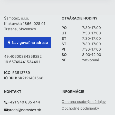
Šamotex, s.r.o.
OTVÁRACIE HODINY
Krakovská 1866, 028 01
PO
7:30-17:00
Trstená, Slovensko
UT
7:30-17:00
ST
7:30-17:00
Navigovať na adresu
ŠT
7:30-17:00
PI
7:30-17:00
SO
8:00-12:00
49.40600384359282,
NE
zatvorené
19.65749441534491
IČO:
53513789
IČ DPH:
SK2121401568
KONTAKT
INFORMÁCIE
Ochrana osobných údajov
+421 940 835 444
Obchodné podmienky
predaj@samotex.sk