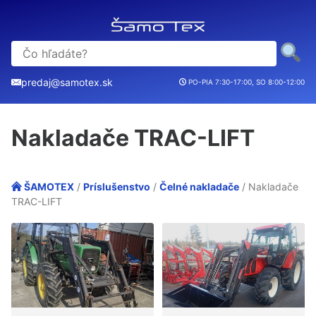
predaj@samotex.sk
PO-PIA 7:30-17:00, SO 8:00-12:00
Nakladače TRAC-LIFT
ŠAMOTEX
/
Príslušenstvo
/
Čelné nakladače
/ Nakladače
TRAC-LIFT