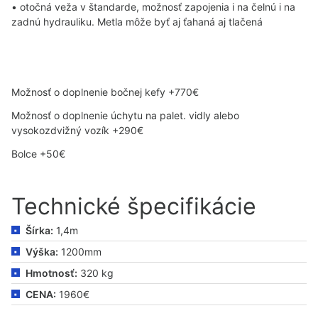
• otočná veža v štandarde, možnosť zapojenia i na čelnú i na
zadnú hydrauliku. Metla môže byť aj ťahaná aj tlačená
Možnosť o doplnenie bočnej kefy +770€
Možnosť o doplnenie úchytu na palet. vidly alebo
vysokozdvižný vozík +290€
Bolce +50€
Technické špecifikácie
Šírka:
1,4m
Výška:
1200mm
Hmotnosť:
320 kg
CENA:
1960€