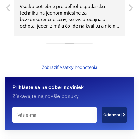
Všetko potrebné pre poľnohospodársku
a
techniku na jednom miestne za
bezkonkurenčné ceny, servis predajňa a
ochota, jeden z mála čo ide na kvalitu a nie na
kvantitu.
Zobraziť všetky hodnotenia
Prihláste sa na odber noviniek
Získavajte najnovšie ponuky
Odoberať