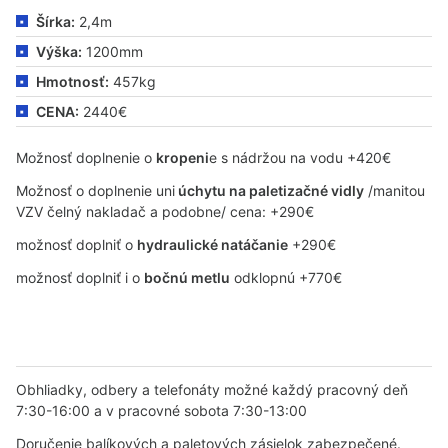
Šírka:
2,4m
Výška:
1200mm
Hmotnosť:
457kg
CENA:
2440€
Možnosť doplnenie o
kropeni
e s nádržou na vodu +420€
Možnosť o doplnenie uni
úchytu na paletizačné vidly
/manitou
VZV čelný nakladač a podobne/ cena: +290€
možnosť doplniť o
hydraulické natáčanie
+290€
možnosť doplniť i o
bočnú metlu
odklopnú +770€
Obhliadky, odbery a telefonáty možné každý pracovný deň
7:30-16:00 a v pracovné sobota 7:30-13:00
Doručenie balíkových a paletových zásielok zabezpečené.