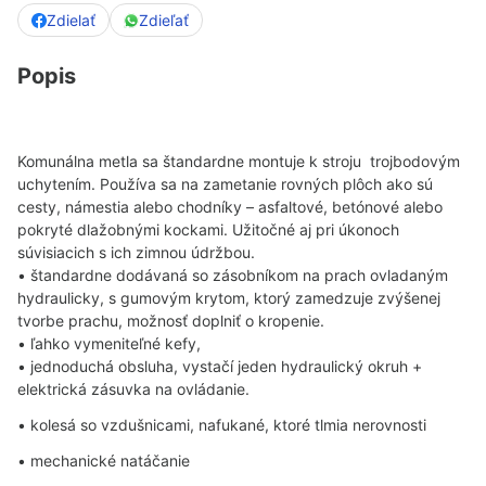
Zdielať
Zdieľať
Popis
Komunálna metla sa štandardne montuje k stroju trojbodovým
uchytením. Používa sa na zametanie rovných plôch ako sú
cesty, námestia alebo chodníky – asfaltové, betónové alebo
pokryté dlažobnými kockami. Užitočné aj pri úkonoch
súvisiacich s ich zimnou údržbou.
• štandardne dodávaná so zásobníkom na prach ovladaným
hydraulicky, s gumovým krytom, ktorý zamedzuje zvýšenej
tvorbe prachu, možnosť doplniť o kropenie.
• ľahko vymeniteľné kefy,
• jednoduchá obsluha, vystačí jeden hydraulický okruh +
elektrická zásuvka na ovládanie.
• kolesá so vzdušnicami, nafukané, ktoré tlmia nerovnosti
• mechanické natáčanie